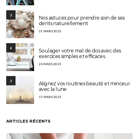
3
Nos astuces pour prendre soin de ses
dents naturellement
31 MARS 2023
4
Soulager votre mal de dos avec des
exercices simples et efficaces
24 MARS 2023
5
Alignez vos routines beauté et minceur
avec la lune
17 MARS 2023
ARTICLES RÉCENTS