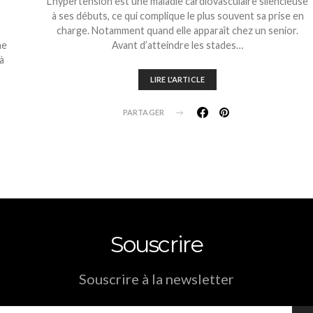
L’hypertension est une maladie cardiovasculaire silencieuse
à ses débuts, ce qui complique le plus souvent sa prise en
s
charge. Notamment quand elle apparaît chez un senior.
ne
Avant d’atteindre les stades…
à
LIRE L'ARTICLE
PARTAGER
Souscrire
Souscrire à la newsletter