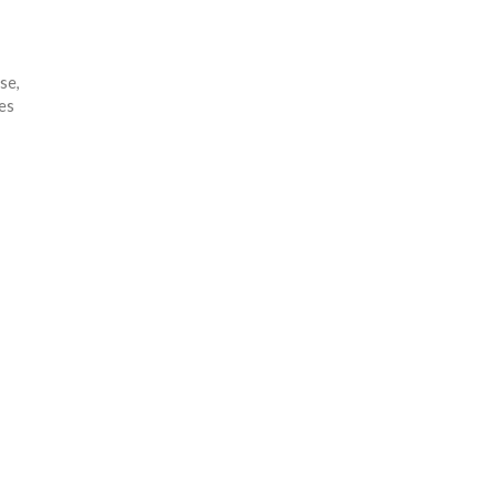
se,
es