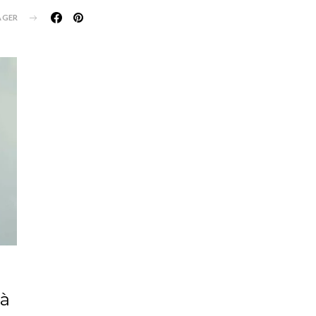
AGER
 à