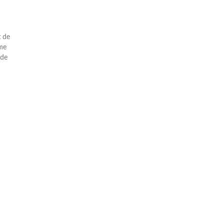
t de
ème
 de