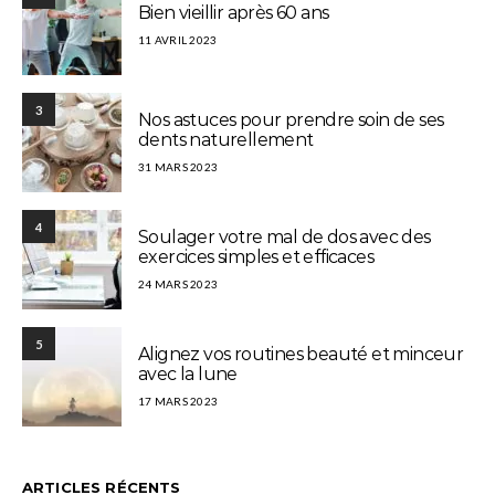
Bien vieillir après 60 ans
11 AVRIL 2023
3
Nos astuces pour prendre soin de ses
dents naturellement
31 MARS 2023
4
Soulager votre mal de dos avec des
exercices simples et efficaces
24 MARS 2023
5
Alignez vos routines beauté et minceur
avec la lune
17 MARS 2023
ARTICLES RÉCENTS