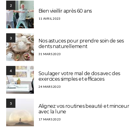
2
Bien vieillir après 60 ans
11 AVRIL 2023
3
Nos astuces pour prendre soin de ses
dents naturellement
31 MARS 2023
4
Soulager votre mal de dos avec des
exercices simples et efficaces
24 MARS 2023
5
Alignez vos routines beauté et minceur
avec la lune
17 MARS 2023