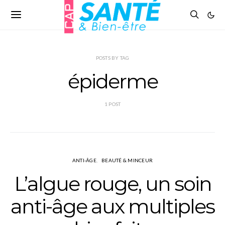
POSTS BY TAG
épiderme
1 POST
ANTI-ÂGE
BEAUTÉ & MINCEUR
L’algue rouge, un soin
anti-âge aux multiples