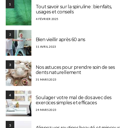
1
Tout savoir sur la spiruline : bienfaits,
usages et conseils
4 FÉVRIER 2025
2
Bien vieillir après 60 ans
11 AVRIL 2023
3
Nos astuces pour prendre soin de ses
dents naturellement
31 MARS 2023
4
Soulager votre mal de dos avec des
exercices simples et efficaces
24 MARS 2023
5
Alignez vos routines beauté et minceur