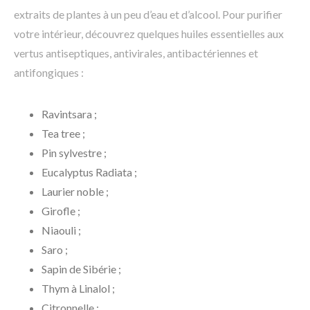
extraits de plantes à un peu d’eau et d’alcool. Pour purifier
votre intérieur, découvrez quelques huiles essentielles aux
vertus antiseptiques, antivirales, antibactériennes et
antifongiques :
Ravintsara ;
Tea tree ;
Pin sylvestre ;
Eucalyptus Radiata ;
Laurier noble ;
Girofle ;
Niaouli ;
Saro ;
Sapin de Sibérie ;
Thym à Linalol ;
Citronnelle ;