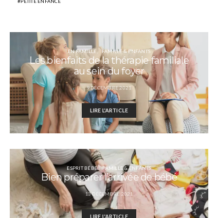
PETITE ENFANCE
EN FAMILLE
FAMILLE & ENFANTS
Les bienfaits de la thérapie familiale
au sein du foyer
9 DÉCEMBRE 2021
LIRE L'ARTICLE
ESPRIT BÉBÉ
FAMILLE & ENFANTS
Bien préparer l’arrivée de bébé
13 DÉCEMBRE 2021
LIRE L'ARTICLE