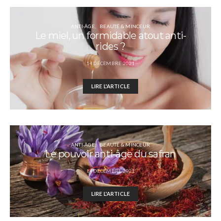
ANTI-ÂGE
BEAUTÉ & MINCEUR
Le miel, un formidable atout anti-
rides ?
14 DÉCEMBRE 2021
LIRE L'ARTICLE
ANTI-ÂGE
BEAUTÉ & MINCEUR
Le pouvoir anti-âge du safran
14 DÉCEMBRE 2021
LIRE L'ARTICLE