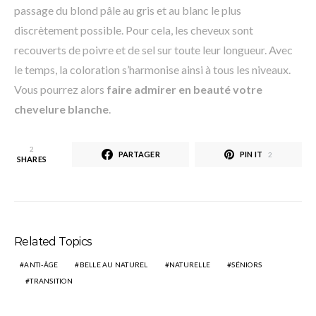
passage du blond pâle au gris et au blanc le plus
discrètement possible. Pour cela, les cheveux sont
recouverts de poivre et de sel sur toute leur longueur. Avec
le temps, la coloration s’harmonise ainsi à tous les niveaux.
Vous pourrez alors
faire admirer en beauté votre
chevelure blanche
.
2
PARTAGER
PIN IT
2
SHARES
Related Topics
ANTI-ÂGE
BELLE AU NATUREL
NATURELLE
SÉNIORS
TRANSITION